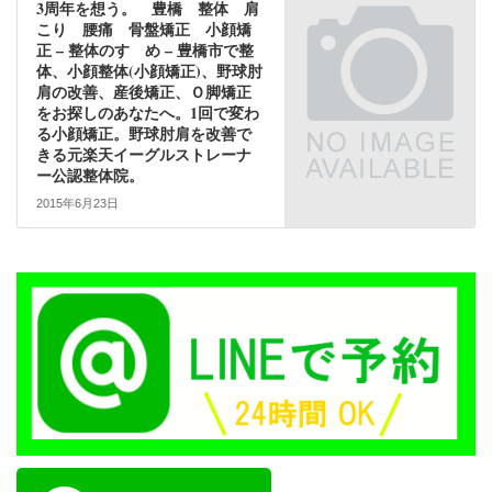
3周年を想う。 豊橋 整体 肩
こり 腰痛 骨盤矯正 小顔矯
正 – 整体のすゝめ – 豊橋市で整
体、小顔整体(小顔矯正)、野球肘
肩の改善、産後矯正、Ｏ脚矯正
をお探しのあなたへ。1回で変わ
る小顔矯正。野球肘肩を改善で
きる元楽天イーグルストレーナ
ー公認整体院。
2015年6月23日