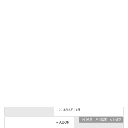
新しい投稿をメールで受け取る
小顔矯正 産後矯正 Ｏ脚矯正
前の記事
流行を想う 豊橋 整体 肩こ
り 腰痛 小顏整体 骨盤矯
正 – 整体のすゝめ – 豊橋市で
整体、小顔整体(小顔矯正)、野球
肘肩の改善、産後矯正、Ｏ脚矯
正をお探しのあなたへ。1回で変
わる小顔矯正。野球肘肩を改善
できる元楽天イーグルストレー
ナー公認整体院。
2015年6月21日
小顔矯正 産後矯正 Ｏ脚矯正
次の記事