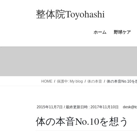
コ
ナ
整体院Toyohashi
ン
ビ
テ
ゲ
ン
ー
ホーム
野球ケア
ツ
シ
へ
ョ
ス
ン
キ
に
ッ
移
プ
動
HOME
保護中: My blog
体の本音
体の本音No.10を
2015年11月7日
/ 最終更新日時 :
2017年11月10日
desk@to
体の本音No.10を想う