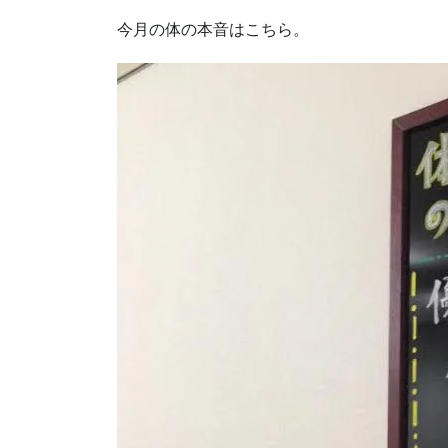
今月の体の本音はこちら。