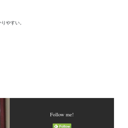
かりやすい。
Follow me!