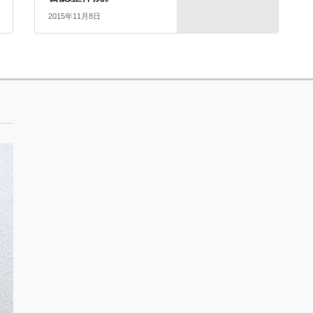
2015年11月8日