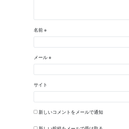
名前
※
メール
※
サイト
新しいコメントをメールで通知
新しい投稿をメールで受け取る