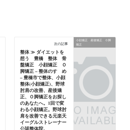
小顔矯正 産後矯正 Ｏ脚
次の記事
矯正
整体 ≫ ダイエットを
想う 豊橋 整体 骨
盤矯正 小顔矯正 Ｏ
脚矯正 – 整体のすゝめ
– 豊橋市で整体、小顔
整体(小顔矯正)、野球
肘肩の改善、産後矯
正、Ｏ脚矯正をお探し
のあなたへ。1回で変
わる小顔矯正。野球肘
肩を改善できる元楽天
イーグルストレーナー
公認整体院。