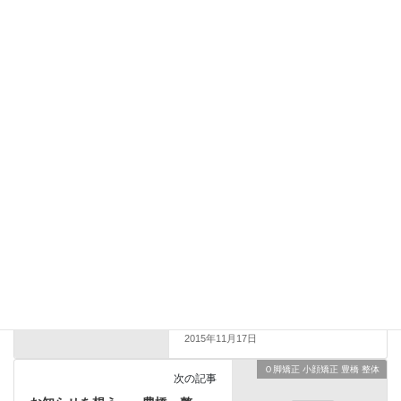
新しい投稿をメールで受け取る
Ｏ脚矯正 豊橋
前の記事
O脚矯正≫ 膝下を想う 豊
橋 整体 骨盤矯正 小顔矯
正 Ｏ脚矯正 – 整体のすゝめ –
豊橋市で整体、小顔整体(小顔矯
正)、野球肘肩の改善、産後矯
正、Ｏ脚矯正をお探しのあなた
へ。1回で変わる小顔矯正。野球
肘肩を改善できる元楽天イーグ
ルストレーナー公認整体院。
2015年11月17日
Ｏ脚矯正 小顔矯正 豊橋 整体
次の記事