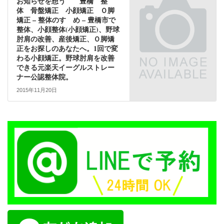
お知らせを想う 豊橋 整
体 骨盤矯正 小顔矯正 Ｏ脚
矯正 – 整体のすゝめ – 豊橋市で
整体、小顔整体(小顔矯正)、野球
肘肩の改善、産後矯正、Ｏ脚矯
正をお探しのあなたへ。1回で変
わる小顔矯正。野球肘肩を改善
できる元楽天イーグルストレー
ナー公認整体院。
2015年11月20日