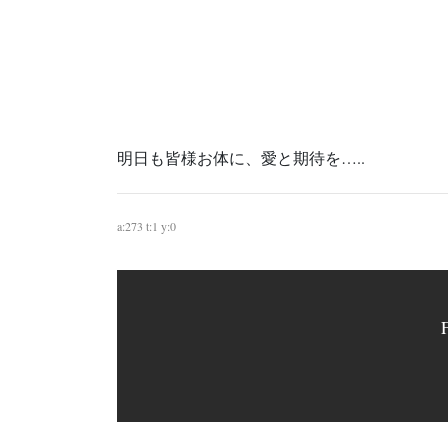
明日も皆様お体に、愛と期待を…..
a:273 t:1 y:0