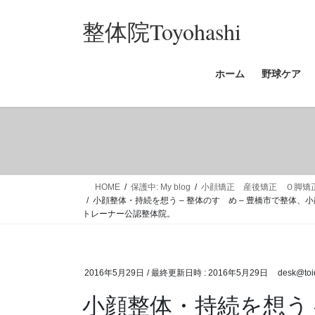
コ
ナ
整体院Toyohashi
ン
ビ
テ
ゲ
ン
ー
ホーム
野球ケア
ツ
シ
へ
ョ
ス
ン
キ
に
ッ
移
プ
動
HOME
保護中: My blog
小顔矯正 産後矯正 Ｏ脚矯
小顔整体・持続を想う – 整体のすゝめ – 豊橋市で整
トレーナー公認整体院。
2016年5月29日
/ 最終更新日時 :
2016年5月29日
desk@toi
小顔整体・持続を想う –