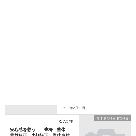
新しい投稿をメールで受け取る
小顔矯正
前の記事
ヒントをいただくを想う 豊
橋 整体 骨盤矯正 小顔矯正 –
整体のすゝめ – 豊橋市で整体、
小顔整体(小顔矯正)、野球肘肩の
改善、産後矯正、Ｏ脚矯正をお
探しのあなたへ。1回で変わる小
顔矯正。野球肘肩を改善できる
元楽天イーグルストレーナー公
認整体院。
2017年2月27日
野球 肩の痛み 肘の痛み
次の記事
安心感を想う 豊橋 整体
骨盤矯正 小顔矯正 野球肩肘 –