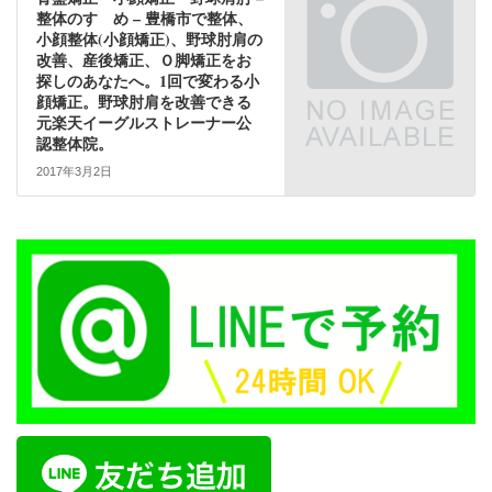
整体のすゝめ – 豊橋市で整体、
小顔整体(小顔矯正)、野球肘肩の
改善、産後矯正、Ｏ脚矯正をお
探しのあなたへ。1回で変わる小
顔矯正。野球肘肩を改善できる
元楽天イーグルストレーナー公
認整体院。
2017年3月2日