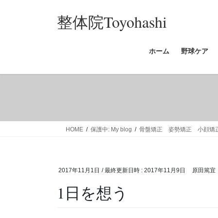
コ
ナ
整体院Toyohashi
ン
ビ
テ
ゲ
ン
ー
ホーム
野球ケア
ツ
シ
へ
ョ
ス
ン
キ
に
ッ
移
プ
動
HOME
保護中: My blog
骨盤矯正 姿勢矯正 小顔
2017年11月1日
/ 最終更新日時 :
2017年11月9日
原田篤宜
1日を想う