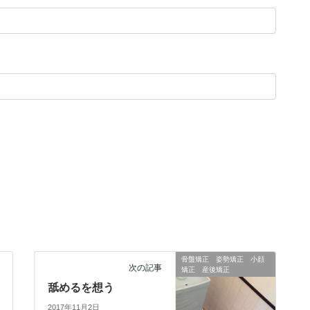
骨盤矯正 姿勢矯正 小顔
次の記事
矯正 産後矯正
舐めるを想う
2017年11月2日