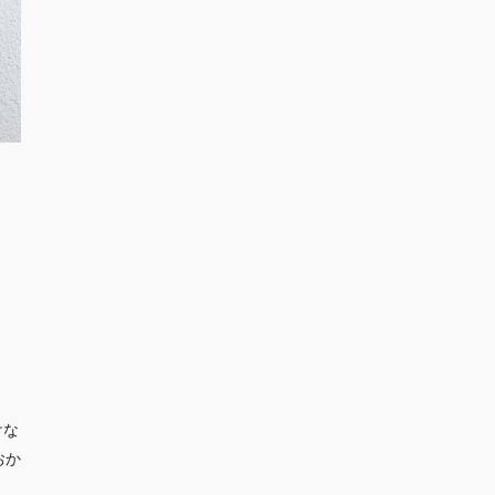
けな
おか