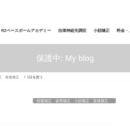
R2ベースボールアカデミー
自律神経失調症
小顔矯正
料金・
保護中: My blog
矯正 産後矯正
1日を想う
骨盤矯正 姿勢矯正 小顔矯正 産後矯正