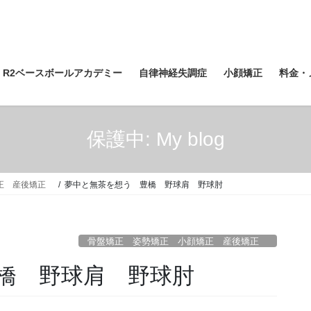
R2ベースボールアカデミー
自律神経失調症
小顔矯正
料金・
保護中: My blog
矯正 産後矯正
夢中と無茶を想う 豊橋 野球肩 野球肘
骨盤矯正 姿勢矯正 小顔矯正 産後矯正
橋 野球肩 野球肘