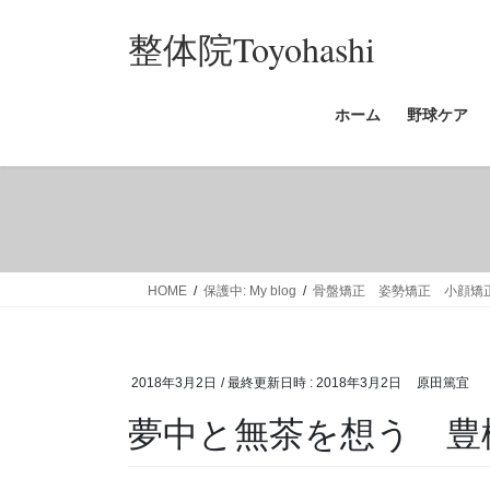
コ
ナ
整体院Toyohashi
ン
ビ
テ
ゲ
ン
ー
ホーム
野球ケア
ツ
シ
へ
ョ
ス
ン
キ
に
ッ
移
プ
動
HOME
保護中: My blog
骨盤矯正 姿勢矯正 小顔
2018年3月2日
/ 最終更新日時 :
2018年3月2日
原田篤宜
夢中と無茶を想う 豊