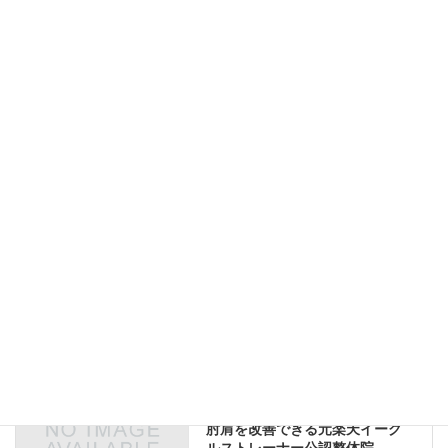
サイト
新しいコメントをメールで通知
新しい投稿をメールで受け取る
未分類
前の記事
2016年を想う – 整体のすゝめ –
豊橋市で整体、小顔整体(小顔矯
正)、野球肘肩の改善、産後矯
正、Ｏ脚矯正をお探しのあなた
へ。1回で変わる小顔矯正。野球
肘肩を改善できる元楽天イーグ
ルストレーナー公認整体院。