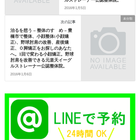
2016年1月5日
未分類
次の記事
治るを想う – 整体のすゝめ – 豊
橋市で整体、小顔整体(小顔矯
正)、野球肘肩の改善、産後矯
正、Ｏ脚矯正をお探しのあなた
へ。1回で変わる小顔矯正。野球
肘肩を改善できる元楽天イーグ
ルストレーナー公認整体院。
2016年1月6日