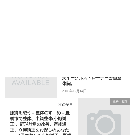
豊橋 整体
前の記事
サウナスーツを想う – 整体の
すゝめ – 豊橋市で整体、小顔整
体(小顔矯正)、野球肘肩の改善、
産後矯正、Ｏ脚矯正をお探しの
あなたへ。1回で変わる小顔矯
正。野球肘肩を改善できる元楽
天イーグルストレーナー公認整
体院。
2016年12月14日
豊橋 整体
次の記事
膝痛を想う – 整体のすゝめ – 豊
橋市で整体、小顔整体(小顔矯
正)、野球肘肩の改善、産後矯
正、Ｏ脚矯正をお探しのあなた