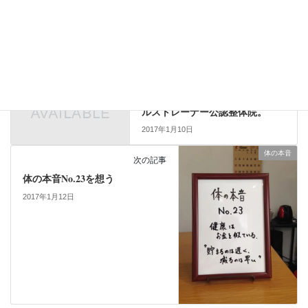
豊橋 整体
前の記事
名言を想う – 整体のすゝめ – 豊
橋市で整体、小顔整体(小顔矯
正)、野球肘肩の改善、産後矯
正、Ｏ脚矯正をお探しのあなた
へ。1回で変わる小顔矯正。野球
肘肩を改善できる元楽天イーグ
ルストレーナー公認整体院。
2017年1月10日
体の本音
次の記事
体の本音No.23を想う
2017年1月12日