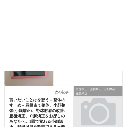
体の本音
前の記事
体の本音 No.29を想う
2017年7月3日
骨盤矯正 姿勢矯正 小顔矯正
次の記事
産後矯正
言いたいことはを想う – 整体の
すゝめ – 豊橋市で整体、小顔整
体(小顔矯正)、野球肘肩の改善、
産後矯正、Ｏ脚矯正をお探しの
あなたへ。1回で変わる小顔矯
正。野球肘肩を改善できる元楽