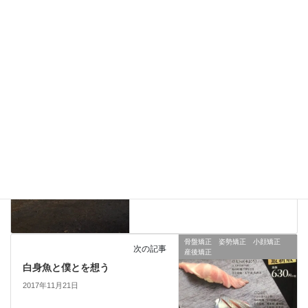
野球 肩の痛み 肘の痛み
前の記事
野球と体幹を想う
2017年11月19日
骨盤矯正 姿勢矯正 小顔矯正
次の記事
産後矯正
白身魚と僕とを想う
2017年11月21日